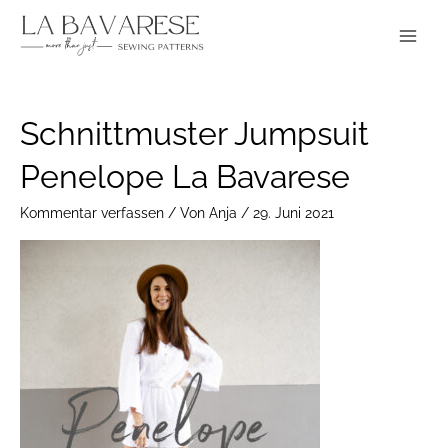
Zum
Main
Inhalt
Menu
springen
Schnittmuster Jumpsuit
Penelope La Bavarese
Kommentar verfassen
/ Von
Anja
/
29. Juni 2021