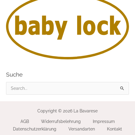
Suche
S
u
c
Copyright © 2026 La Bavarese
h
AGB
Widerrufsbelehrung
Impressum
e
Datenschutzerklärung
Versandarten
Kontakt
n