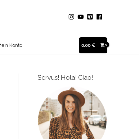
ein Konto
0,00
€
Servus! Hola! Ciao!