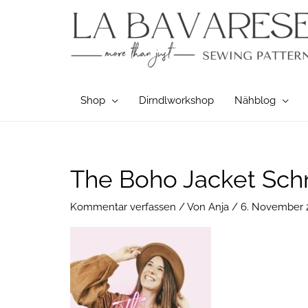
Zum
Inhalt
springen
Shop
Dirndlworkshop
Nähblog
The Boho Jacket Sch
Kommentar verfassen
/ Von
Anja
/
6. November 