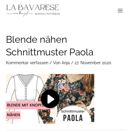
Zum
Main
Inhalt
Menu
springen
Post
Blende nähen
navigation
Schnittmuster Paola
Kommentar verfassen
/ Von
Anja
/
27. November 2020