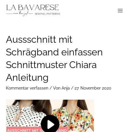
Zum
Main
Inhalt
Menu
springen
Post
Aussschnitt mit
navigation
Schrägband einfassen
Schnittmuster Chiara
Anleitung
Kommentar verfassen
/ Von
Anja
/
27. November 2020