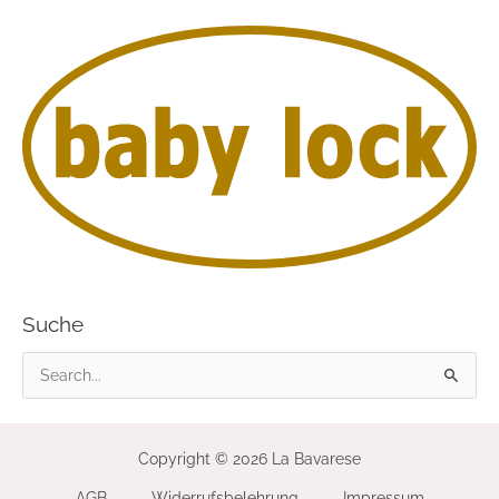
Suche
S
u
c
Copyright © 2026 La Bavarese
h
AGB
Widerrufsbelehrung
Impressum