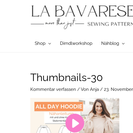
Zum
Inhalt
springen
Shop
Dirndlworkshop
Nähblog
Thumbnails-30
Kommentar verfassen
/ Von
Anja
/
23. November