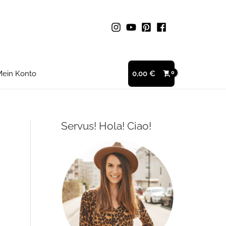
ein Konto
0,00
€
Servus! Hola! Ciao!