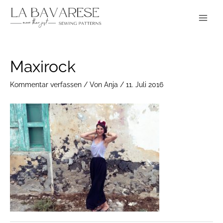
Zum
Main
Inhalt
Menu
springen
Post
Maxirock
navigation
Kommentar verfassen
/ Von
Anja
/
11. Juli 2016