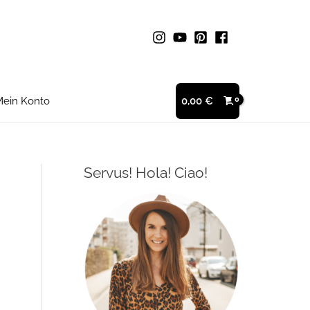
ein Konto
0,00
€
Servus! Hola! Ciao!