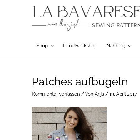
Zum
Inhalt
springen
Shop
Dirndlworkshop
Nähblog
Post
Patches aufbügeln
navigation
Kommentar verfassen
/ Von
Anja
/
19. April 2017