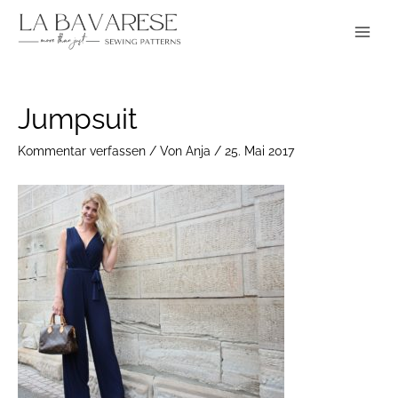
Zum
Main
Inhalt
Menu
springen
Post
Jumpsuit
navigation
Kommentar verfassen
/ Von
Anja
/
25. Mai 2017