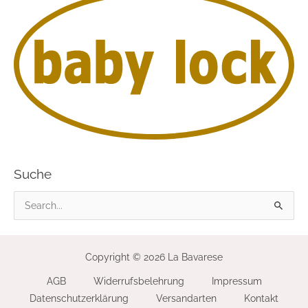
Suche
S
u
c
Copyright © 2026 La Bavarese
h
AGB
Widerrufsbelehrung
Impressum
e
Datenschutzerklärung
Versandarten
Kontakt
n