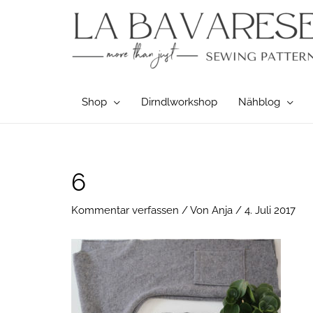
Zum
Inhalt
springen
Shop
Dirndlworkshop
Nähblog
Post
6
navigation
Kommentar verfassen
/ Von
Anja
/
4. Juli 2017