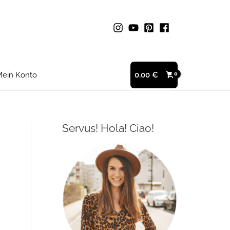
ein Konto
0,00
€
Servus! Hola! Ciao!