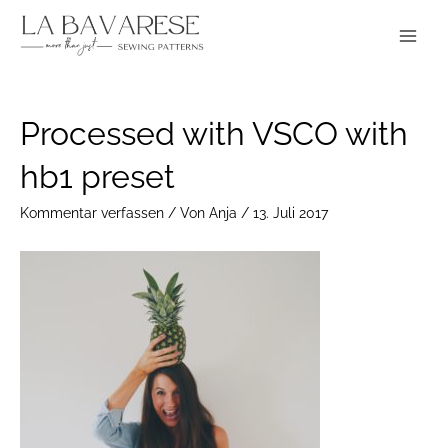
Zum
Main
Inhalt
Menu
springen
Post
Processed with VSCO with
navigation
hb1 preset
Kommentar verfassen
/ Von
Anja
/
13. Juli 2017