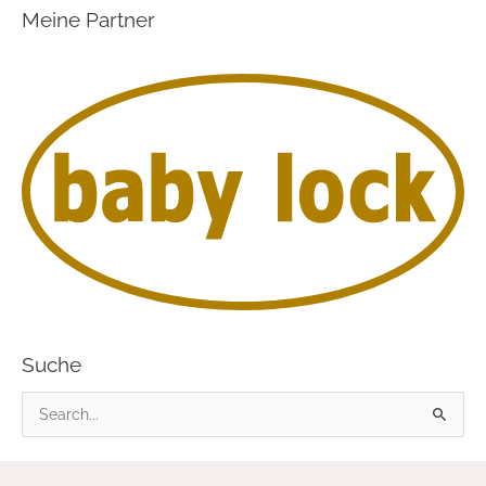
Meine Partner
Suche
S
u
c