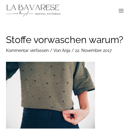
Zum
Main
Inhalt
Menu
springen
Post
Stoffe vorwaschen warum?
navigation
Kommentar verfassen
/ Von
Anja
/
22. November 2017