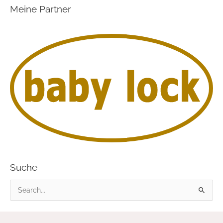
Meine Partner
Suche
S
u
c