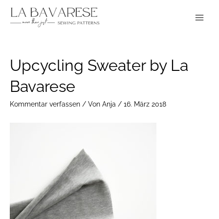
Zum
Main
Inhalt
Menu
springen
Post
Upcycling Sweater by La
navigation
Bavarese
Kommentar verfassen
/ Von
Anja
/
16. März 2018