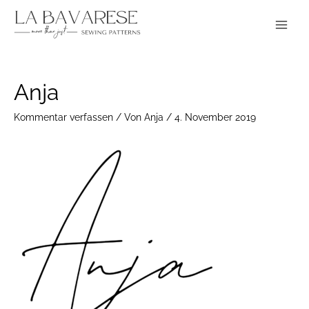
Zum
Main
Inhalt
Menu
springen
Post
Anja
navigation
Kommentar verfassen
/ Von
Anja
/
4. November 2019