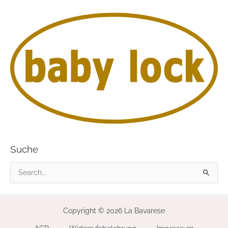
Suche
S
u
c
Copyright © 2026 La Bavarese
h