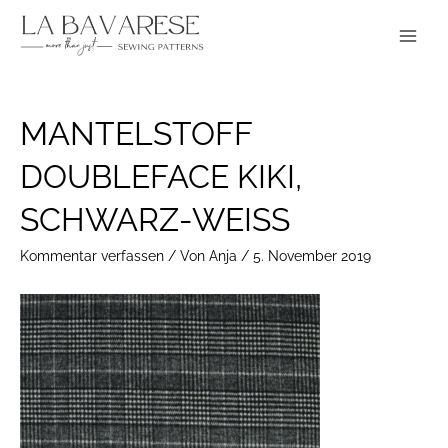
Zum
Main
Inhalt
Menu
springen
Post
MANTELSTOFF
navigation
DOUBLEFACE KIKI,
SCHWARZ-WEISS
Kommentar verfassen
/ Von
Anja
/
5. November 2019