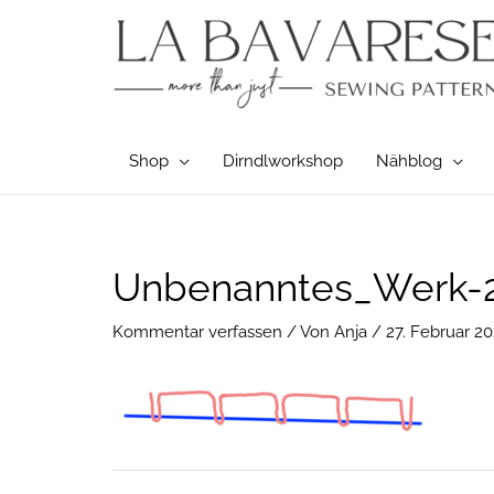
Zum
Inhalt
springen
Shop
Dirndlworkshop
Nähblog
Post
Unbenanntes_Werk-2
navigation
Kommentar verfassen
/ Von
Anja
/
27. Februar 2