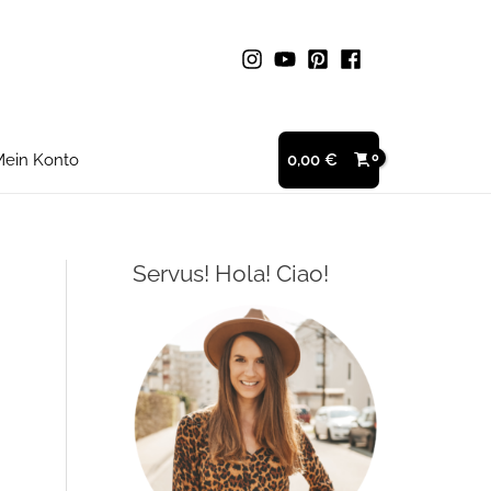
ein Konto
0,00
€
Servus! Hola! Ciao!