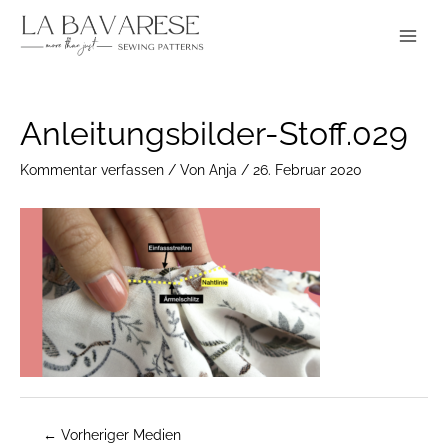
Zum
Main
Inhalt
Menu
springen
Post
Anleitungsbilder-Stoff.029
navigation
Kommentar verfassen
/ Von
Anja
/
26. Februar 2020
←
Vorheriger Medien