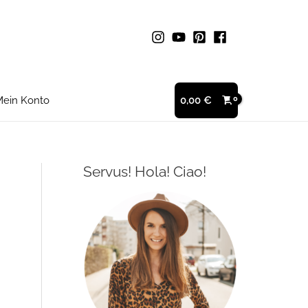
ein Konto
0,00
€
Servus! Hola! Ciao!