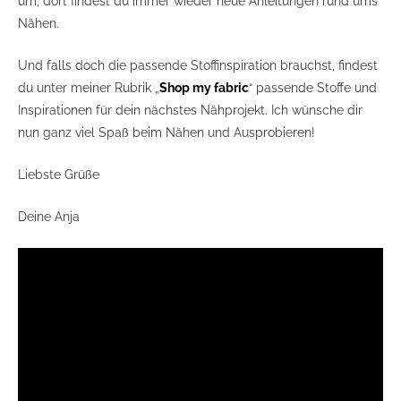
um, dort findest du immer wieder neue Anleitungen rund ums
Nähen.
Und falls doch die passende Stoffinspiration brauchst, findest
du unter meiner Rubrik „
Shop my fabric
“ passende Stoffe und
Inspirationen für dein nächstes Nähprojekt. Ich wünsche dir
nun ganz viel Spaß beim Nähen und Ausprobieren!
Liebste Grüße
Deine Anja