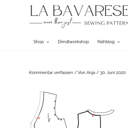
Zum
Inhalt
springen
Shop
Dirndlworkshop
Nähblog
Post
Kommentar verfassen
/ Von
Anja
/
30. Juni 2020
navigation