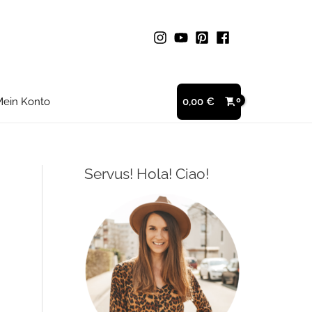
ein Konto
0,00
€
Servus! Hola! Ciao!