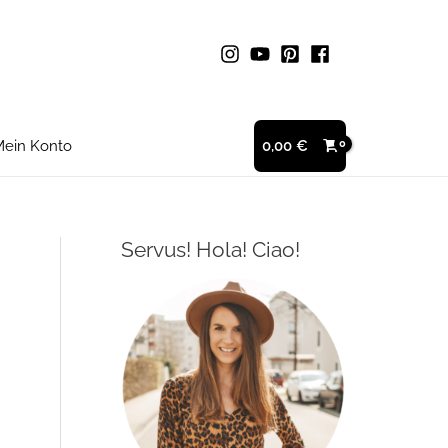
ein Konto
0,00
€
Servus! Hola! Ciao!