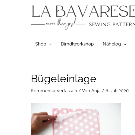
Zum
Inhalt
springen
Shop
Dirndlworkshop
Nähblog
Post
Bügeleinlage
navigation
Kommentar verfassen
/ Von
Anja
/
6. Juli 2020