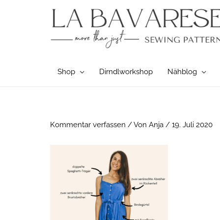
Zum
Inhalt
springen
Shop
Dirndlworkshop
Nähblog
Post
Kommentar verfassen
/ Von
Anja
/
19. Juli 2020
navigation