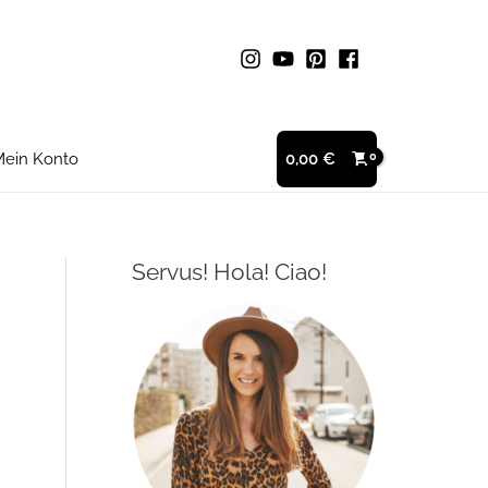
ein Konto
0,00
€
Servus! Hola! Ciao!