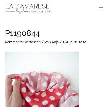
Zum
Main
Inhalt
Menu
springen
Post
P1190844
navigation
Kommentar verfassen
/ Von
Anja
/
3. August 2020