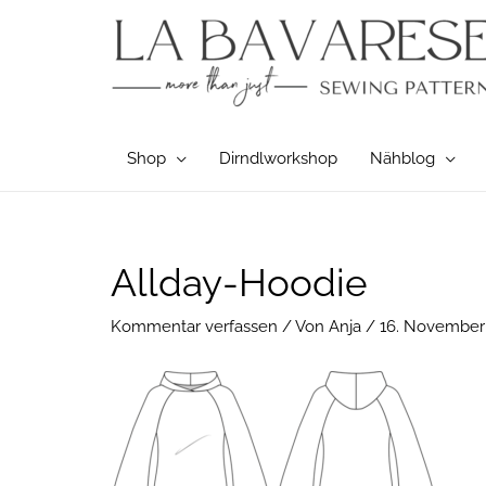
Zum
Inhalt
springen
Shop
Dirndlworkshop
Nähblog
Post
Allday-Hoodie
navigation
Kommentar verfassen
/ Von
Anja
/
16. November