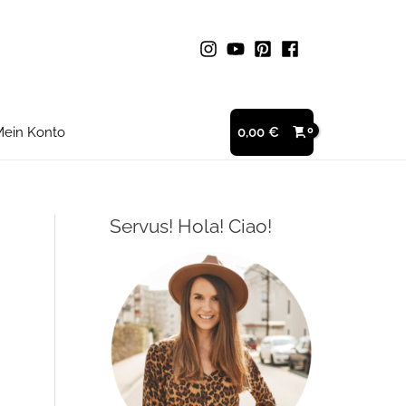
ein Konto
0,00
€
Servus! Hola! Ciao!