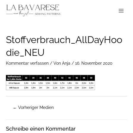
Zum
Main
Inhalt
Menu
springen
Post
Stoffverbrauch_AllDayHoo
navigation
die_NEU
Kommentar verfassen
/ Von
Anja
/
16. November 2020
←
Vorheriger Medien
Schreibe einen Kommentar