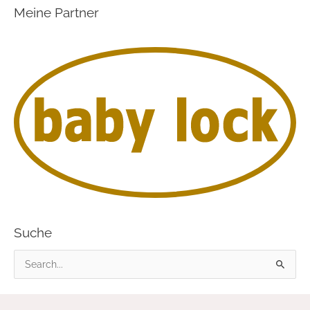
Meine Partner
Suche
S
u
c