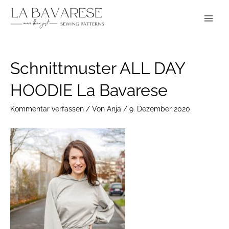
Zum
Main
Inhalt
Menu
springen
Post
Schnittmuster ALL DAY
navigation
HOODIE La Bavarese
Kommentar verfassen
/ Von
Anja
/
9. Dezember 2020