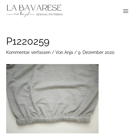
Zum
Main
Inhalt
Menu
springen
Post
P1220259
navigation
Kommentar verfassen
/ Von
Anja
/
9. Dezember 2020