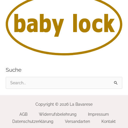
Suche
S
u
c
Copyright © 2026 La Bavarese
h
AGB
Widerrufsbelehrung
Impressum
e
Datenschutzerklärung
Versandarten
Kontakt
n