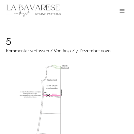
Zum
Main
Inhalt
Menu
springen
Post
5
navigation
Kommentar verfassen
/ Von
Anja
/
7. Dezember 2020