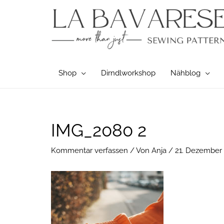
Zum
Inhalt
springen
Shop
Dirndlworkshop
Nähblog
Post
IMG_2080 2
navigation
Kommentar verfassen
/ Von
Anja
/
21. Dezember