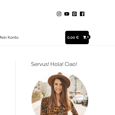
ein Konto
0,00
€
Servus! Hola! Ciao!