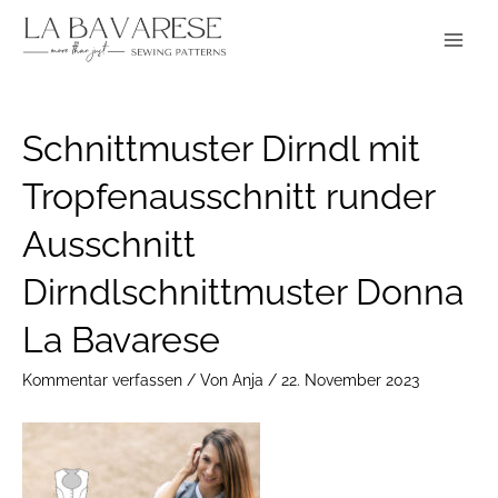
Zum
Main
Inhalt
Menu
springen
Post
Schnittmuster Dirndl mit
navigation
Tropfenausschnitt runder
Ausschnitt
Dirndlschnittmuster Donna
La Bavarese
Kommentar verfassen
/ Von
Anja
/
22. November 2023