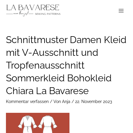
Zum
Main
Inhalt
Menu
springen
Post
Schnittmuster Damen Kleid
navigation
mit V-Ausschnitt und
Tropfenausschnitt
Sommerkleid Bohokleid
Chiara La Bavarese
Kommentar verfassen
/ Von
Anja
/
22. November 2023