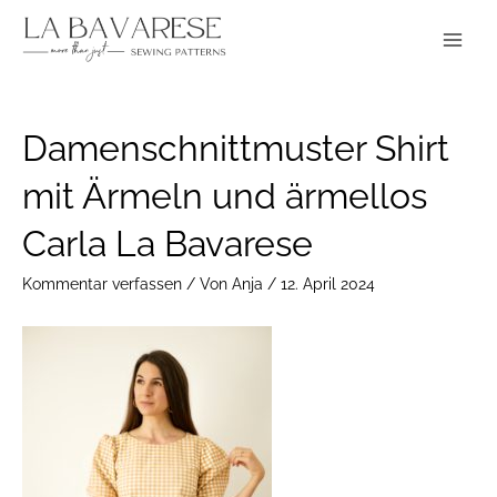
Zum
Main
Inhalt
Menu
springen
Post
Damenschnittmuster Shirt
navigation
mit Ärmeln und ärmellos
Carla La Bavarese
Kommentar verfassen
/ Von
Anja
/
12. April 2024