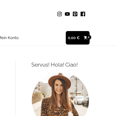
ein Konto
0,00
€
Servus! Hola! Ciao!