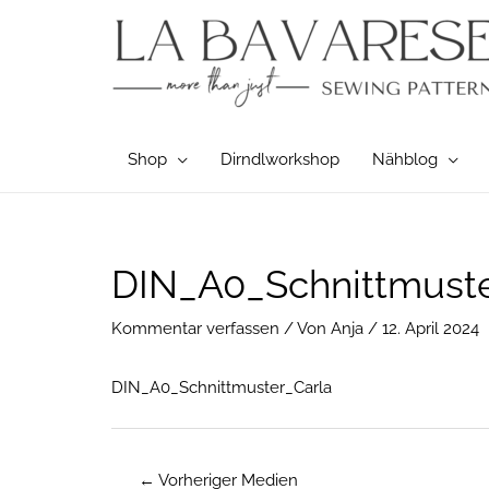
Zum
Inhalt
springen
Shop
Dirndlworkshop
Nähblog
Post
DIN_A0_Schnittmuste
navigation
Kommentar verfassen
/ Von
Anja
/
12. April 2024
DIN_A0_Schnittmuster_Carla
←
Vorheriger Medien