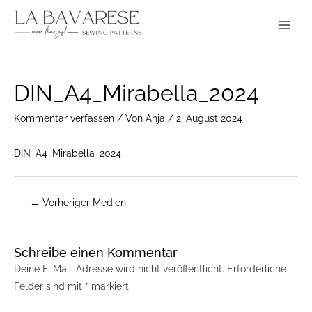
Zum
Main
Inhalt
Menu
springen
Post
DIN_A4_Mirabella_2024
navigation
Kommentar verfassen
/ Von
Anja
/
2. August 2024
DIN_A4_Mirabella_2024
←
Vorheriger Medien
Schreibe einen Kommentar
Deine E-Mail-Adresse wird nicht veröffentlicht.
Erforderliche
Felder sind mit
*
markiert