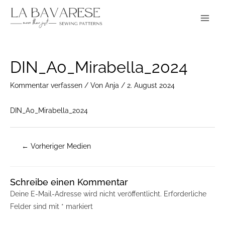
Zum
Main
Inhalt
Menu
springen
Post
DIN_A0_Mirabella_2024
navigation
Kommentar verfassen
/ Von
Anja
/
2. August 2024
DIN_A0_Mirabella_2024
←
Vorheriger Medien
Schreibe einen Kommentar
Deine E-Mail-Adresse wird nicht veröffentlicht.
Erforderliche
Felder sind mit
*
markiert