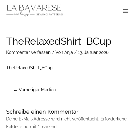
Zum
Main
Inhalt
Menu
springen
Post
TheRelaxedShirt_BCup
navigation
Kommentar verfassen
/ Von
Anja
/
13. Januar 2026
TheRelaxedShirt_BCup
←
Vorheriger Medien
Schreibe einen Kommentar
Deine E-Mail-Adresse wird nicht veröffentlicht.
Erforderliche
Felder sind mit
*
markiert